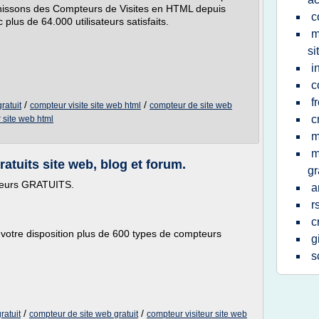
rnissons des Compteurs de Visites en HTML depuis
c
plus de 64.000 utilisateurs satisfaits.
m
si
i
c
f
/
/
ratuit
compteur visite site web html
compteur de site web
c
 site web html
m
m
tuits site web, blog et forum.
gr
teurs GRATUITS.
a
r
c
re disposition plus de 600 types de compteurs
g
s
/
/
ratuit
compteur de site web gratuit
compteur visiteur site web