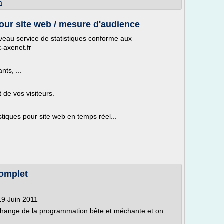
m
pour site web / mesure d'audience
veau service de statistiques conforme aux
-axenet.fr
nts, ...
de vos visiteurs.
tiques pour site web en temps réel...
complet
 19 Juin 2011
 change de la programmation bête et méchante et on