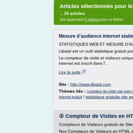
Articles sélectionnés pour l
33 articles
→
Voir également
5 Vidéos
pour ce thème
Mesure d'audience internet statis
STATISTIQUES WEB ET MESURE D'A
Libstat est un outil statistique gratuit 
Le compteur de visite et visiteurs unique
internet est inscrit dans l'...
Lire la suite
Site :
http://www.libstat.com
Thèmes liés :
compteur de visite site web g
/
statistique gratuite site 
internet gratuit
① Compteur de Visites en HT
Compteurs de Visiteurs gratuits de S
Nos Compteurs de Visiteurs en HTML s