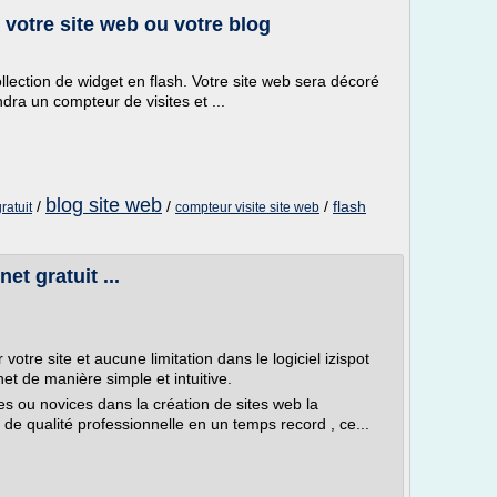
 votre site web ou votre blog
llection de widget en flash. Votre site web sera décoré
ra un compteur de visites et ...
blog site web
/
/
/
flash
ratuit
compteur visite site web
et gratuit ...
votre site et aucune limitation dans le logiciel izispot
et de manière simple et intuitive.
stes ou novices dans la création de sites web la
e de qualité professionnelle en un temps record , ce...