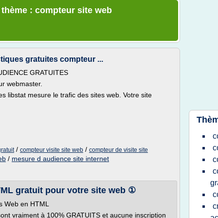
e thème : compteur site web
tiques gratuites compteur ...
UDIENCE GRATUITES
pour webmaster.
s libstat mesure le trafic des sites web. Votre site
Thèm
c
c
/
/
ratuit
compteur visite site web
compteur de visite site
web
/
mesure d audience site internet
c
c
gr
ML gratuit pour votre site web ①
c
ites Web en HTML
c
ont vraiment à 100% GRATUITS et aucune inscription
ac