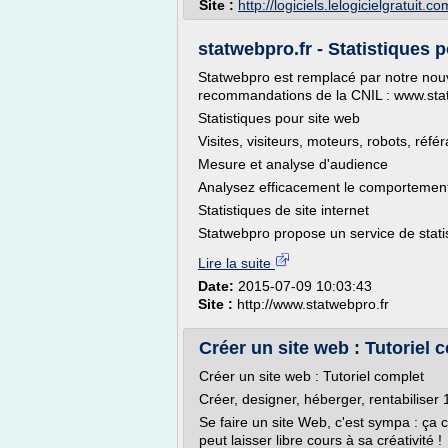
Site :
http://logiciels.lelogicielgratuit.co
statwebpro.fr - Statistiques 
Statwebpro est remplacé par notre nou
recommandations de la CNIL : www.stat
Statistiques pour site web
Visites, visiteurs, moteurs, robots, référa
Mesure et analyse d'audience
Analysez efficacement le comportement 
Statistiques de site internet
Statwebpro propose un service de statis
Lire la suite
Date:
2015-07-09 10:03:43
Site :
http://www.statwebpro.fr
Créer un site web : Tutoriel 
Créer un site web : Tutoriel complet
Créer, designer, héberger, rentabiliser
Se faire un site Web, c'est sympa : ça
peut laisser libre cours à sa créativité !