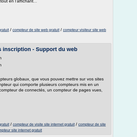
ut en l'affichant...
/
/
ratuit
compteur de site web gratuit
compteur visiteur site web
 inscription - Support du web
n
n
pteurs globaux, que vous pouvez mettre sur vos sites
ompteur qui comporte plusieurs compteurs mis en un
 compteur de connectés, un compteur de pages vues,
/
/
ratuit
compteur de visite site internet gratuit
compteur de site
pteur site internet gratuit