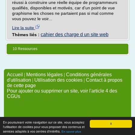
réussi à construire une réelle équipe de programmeurs
qualifiés, disponibles et motivés, car d'un point de vue
graphisme les choses ne partaient pas si mal comme
vous pouvez le voir...
Lire la suite
cahier des charge d un site web
Thèmes liés :
10 Ressources
Accueil
|
Mentions légales
|
Conditions générales
d'utilisation
|
Utilisation des cookies
|
Contact à propos
de cette page
Pour ajouter ou supprimer un site, voir l'article 4 des
CGUs
En poursuivant votre navigation sur ce site, vous acceptez
X
l'utilisation de cookies pour vous proposer des contenus et
services adaptés à vos centres d'intérêts.
En savoir plus