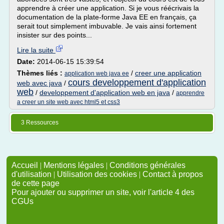
apprendre à créer une application. Si je vous réécrivais la
documentation de la plate-forme Java EE en français, ça
serait tout simplement imbuvable. Je vais ainsi fortement
insister sur des points...
Lire la suite
Date:
2014-06-15 15:39:54
Thèmes liés :
/
creer une application
application web java ee
cours developpement d'application
web avec java
/
web
/
developpement d'application web en java
/
apprendre
a creer un site web avec html5 et css3
3 Ressources
Accueil
|
Mentions légales
|
Conditions générales
d'utilisation
|
Utilisation des cookies
|
Contact à propos
de cette page
Pour ajouter ou supprimer un site, voir l'article 4 des
CGUs