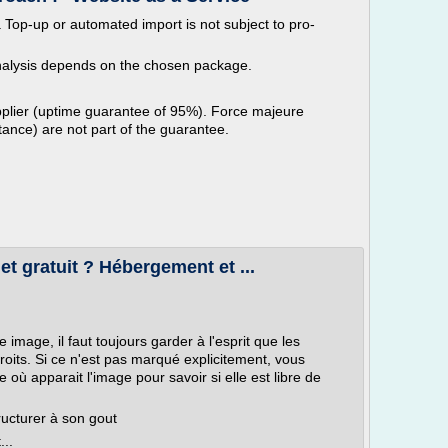
a Top-up or automated import is not subject to pro-
 analysis depends on the chosen package.
pplier (uptime guarantee of 95%). Force majeure
tance) are not part of the guarantee.
t gratuit ? Hébergement et ...
mage, il faut toujours garder à l'esprit que les
roits. Si ce n'est pas marqué explicitement, vous
 où apparait l'image pour savoir si elle est libre de
ructurer à son gout
...