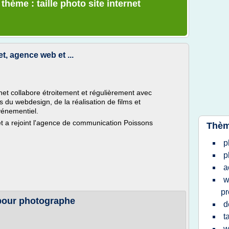
thème : taille photo site internet
et, agence web et ...
et collabore étroitement et régulièrement avec
 du webdesign, de la réalisation de films et
vénementiel.
et a rejoint l'agence de communication Poissons
Thèm
p
p
a
w
pr
 pour photographe
d
t
w