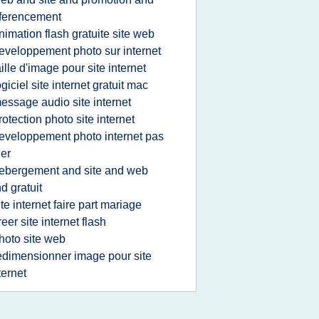
ferencement
nimation flash gratuite site web
eveloppement photo sur internet
aille d'image pour site internet
ogiciel site internet gratuit mac
essage audio site internet
rotection photo site internet
eveloppement photo internet pas
er
ebergement and site and web
d gratuit
ite internet faire part mariage
reer site internet flash
hoto site web
edimensionner image pour site
ternet