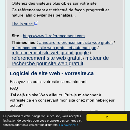
Obtenez des visiteurs plus ciblés sur votre site
Ce référencement est effectué de façon progressif et
naturel afin d'éviter des pénalités...
Lire la suite
Site :
https://www.1-referencement.com
Thèmes liés :
annuaire referencement site web gratuit
/
referencement site web gratuit et automatique
/
referencement site web gratuit google
/
referencement site web gratuit
moteur de
/
recherche pour site web gratuit
Logiciel de site Web - votresite.ca
Essayez les outils votresite.ca maintenant
FAQ
J'ai déjà un site Web ailleurs. Puis-je m'abonner à
votresite.ca en conservant mon site chez mon hébergeur
actuel?
Oui. Vous pouvez avoir un site Web hébergé ailleurs et
En poursuivant votre navigation sur ce site, vous acceptez
profiter de tous les autres outils de notre offre ainsi que des
X
l'utilisation de cookies pour vous proposer des contenus et
rabais et avantages membres . Vous pourriez ainsi utiliser
services adaptés à vos centres d'intérêts.
En savoir plus
votre espace Web disponible pour faire vos copies de...