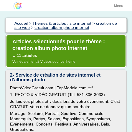
Menu
Accueil
>
Thèmes & articles : site internet
>
creation de
site web
>
creation album photo internet
Articles sélectionnés pour le thème :
creation album photo internet
11 articles
→
Voir également
2 Vidéos
pour ce thème
2- Service de création de sites internet et
d'albums photo
PhotoVideoGratuit.com | TopModela.com ::**
1- PHOTO & VIDÉO GRATUIT (Tel: 581-306-3033)
Je fais vos photos et vidéos lors de votre évènement. C'est
GRATUIT. Vous ne donnez qu'un pourboire.
Mariage, Scolaire, Portrait, Sportive, Commerciale,
Mannequin, Partys, Salons, Expositions, Symposiums,
Événements, Concerts, Festivals, Anniversaires, Bals,
Graduations.