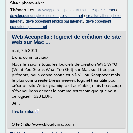
Site :
photoweb.fr
Thèmes liés :
/
developpement photos numeriques par internet
/
developpement photo numerique sur internet
creation album photo
/
/
internet
developpement photos par internet
developpement
numerique par internet
Web Accapella : logiciel de création de site
web sur Mac ...
mai, 7th 2011
Liens commerciaux
Nous le savons tous, les logiciels de création WYSIWYG
(What You See Is What You Get) sur Mac sont très peu
présents, nous connaissons tous NVU ou Kompozer mais
le plus connu reste Dreamweaver, logiciel très utile pour
créer un site Web dynamique et agréable, mais beaucoup
s'évanouirons devant la somme astronomique que vaut
ce logiciel : 528 EUR.
Je...
Lire la suite
Site :
http://www.blogdumac.com