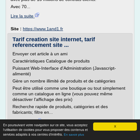
Avec 70...
Lire la suite
Site :
https://www.1and1.fr
Tarif creation site internet, tarif
referencement site ...
Envoyer cet article à un ami
Caractéristiques Catalogue de produits
Puissant Web-Interface d'Administration (Javascript-
alimenté)
Gère un nombre illimité de produits et de catégories
Peut être utilisé comme une boutique ou tout simplement
comme un catalogue en ligne (vous pouvez même
désactiver l'affichage des prix)
Recherche rapide de produits, catégories et des
fabricants; filtre en...
Lire la suite
En poursuivant votre navigation sur ce site, vous acceptez
X
l'utilisation de cookies pour vous proposer des contenus et
services adaptés à vos centres d'intérêts.
Site :
http://www.creation-referencement-sites.com
En savoir plus