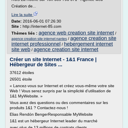
Création de...
Lire la suite
Date:
2016-06-01 07:26:30
Site :
http://internet-85.com
agence web creation site internet
Thèmes liés :
/
agence creation site
/
agence creation site internet nantes
internet professionnel
hebergement internet
/
site web
agence creation site internet
/
Créer un site Internet - 1&1 France |
Hébergeur de Sites ...
37612 étoiles
26501 étoile
« Lancez-vous sur Internet et créez vous-même votre site
Web ! Vous serez surpris par la simplicité d'utilisation de
1&1 MyWebsite. »
Vous avez des questions ou des commentaires sur les
produits 1&1 ? Contactez-nous !
Elias Rendón BengerResponsable MyWebsite
1&1 est un hébergeur Internet leader du marché
avec plus de 13 millions de contrats clients.