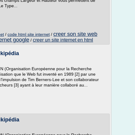
 Les champs Largeur et Hauteur vous permettent de
 Le Type...
creer son site web
net
/
code html site internet
/
ternet google
creer un site internet en html
/
kipédia
RN (Organisation Européenne pour la Recherche
nisation que le Web fut inventé en 1989 [2] par une
'impulsion de Tim Berners-Lee et son collaborateur
rcheurs [3] ayant à leur manière collaboré au...
kipédia