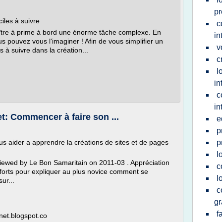
pr
ciles à suivre
c
raître à prime à bord une énorme tâche complexe. En
in
s pouvez vous l'imaginer ! Afin de vous simplifier un
v
s à suivre dans la création...
c
l
in
c
in
t: Commencer à faire son ...
e
p
ous aider a apprendre la créations de sites et de pages
p
l
eviewed by Le Bon Samaritain on 2011-03 . Appréciation
c
forts pour expliquer au plus novice comment se
l
ur...
c
gr
f
rnet.blogspot.co