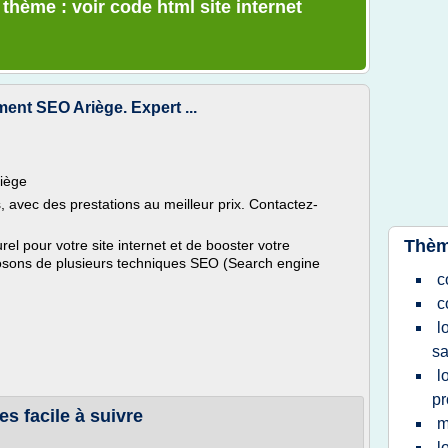
 thème : voir code html site internet
ment SEO Ariège. Expert ...
iège
 avec des prestations au meilleur prix. Contactez-
Thèm
l pour votre site internet et de booster votre
osons de plusieurs techniques SEO (Search engine
c
c
l
s
l
pr
es facile à suivre
m
l