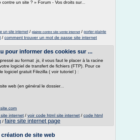
contre un site ? » Forum - Vos droits sur...
/
/
 un site internet
porter plainte
plainte contre site vente internet
/
comment trouver un mot de passe site internet
t
 pour informer des cookies sur ...
ressé au format .js, il vous faut le placer à la racine
votre logiciel de transfert de fichiers (FTP). Pour ce
ogiciel gratuit Filezilla ( voir tutoriel ) :
site web (en général le dossier...
site.com
site internet
/
voir code html site internet
/
code html
faire site internet page
t
/
 création de site web