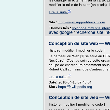
les changer directement sur la carte.
modifier la taille de la carte(en pixels).
Lire la suite
Site :
http://www.supportduweb.com
Thèmes liés :
voir code html site inter
avec google
recherche site in
/
Conception de site web — Wi
Histoire[ modifier | modifier le code ]
Le berceau du Web [1] se situe au CE
Nucléaire). C'est au sein de cette orga
équipe de chercheurs notamment sous l
Robert Cailliau , ainsi que d'autres che
Lire la suite
Date:
2018-04-13 07:45:54
Site :
https://fr.wikipedia.org
Conception de site web — Wi
Histoire[ modifier | modifier le code ]