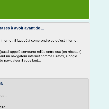
ses à avoir avant de ...
nternet, il faut déjà comprendre ce qu'est internet.
(aussi appelé serveurs) reliés entre eux (en réseaux).
 faut un navigateur internet comme Firefox, Google
 navigateur il vous faut...
ea
ue...
ire...