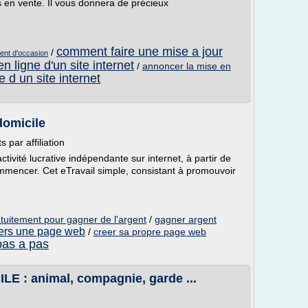
is en vente. Il vous donnera de précieux
comment faire une mise a jour
/
ment d'occasion
n ligne d'un site internet
/
annoncer la mise en
e d un site internet
 domicile
 par affiliation
ivité lucrative indépendante sur internet, à partir de
mmencer. Cet eTravail simple, consistant à promouvoir
ratuitement pour gagner de l'argent
/
gagner argent
vers une page web
/
creer sa propre page web
pas a pas
 : animal, compagnie, garde ...