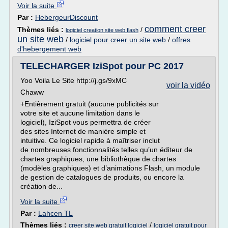
Voir la suite
Par :
HebergeurDiscount
comment creer
Thèmes liés :
/
logiciel creation site web flash
un site web
/
logiciel pour creer un site web
/
offres
d'hebergement web
TELECHARGER IziSpot pour PC 2017
Yoo Voila Le Site http://j.gs/9xMC
voir la vidéo
Chaww
+Entièrement gratuit (aucune publicités sur
votre site et aucune limitation dans le
logiciel), IziSpot vous permettra de créer
des sites Internet de manière simple et
intuitive. Ce logiciel rapide à maîtriser inclut
de nombreuses fonctionnalités telles qu’un éditeur de
chartes graphiques, une bibliothèque de chartes
(modèles graphiques) et d’animations Flash, un module
de gestion de catalogues de produits, ou encore la
création de...
Voir la suite
Par :
Lahcen TL
Thèmes liés :
/
creer site web gratuit logiciel
logiciel gratuit pour